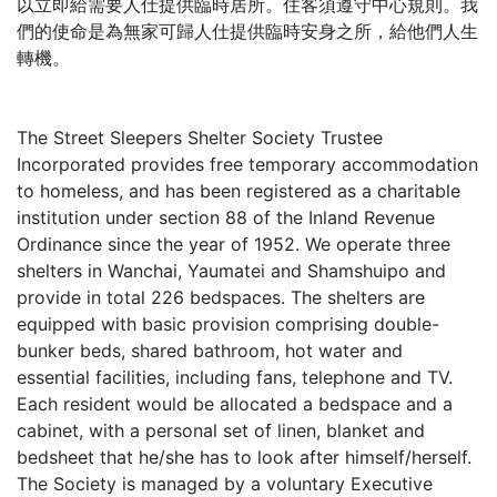
以立即給需要人仕提供臨時居所。住客須遵守中心規則。我
們的使命是為無家可歸人仕提供臨時安身之所，給他們人生
轉機。
The Street Sleepers Shelter Society Trustee
Incorporated provides free temporary accommodation
to homeless, and has been registered as a charitable
institution under section 88 of the Inland Revenue
Ordinance since the year of 1952. We operate three
shelters in Wanchai, Yaumatei and Shamshuipo and
provide in total 226 bedspaces. The shelters are
equipped with basic provision comprising double-
bunker beds, shared bathroom, hot water and
essential facilities, including fans, telephone and TV.
Each resident would be allocated a bedspace and a
cabinet, with a personal set of linen, blanket and
bedsheet that he/she has to look after himself/herself.
The Society is managed by a voluntary Executive